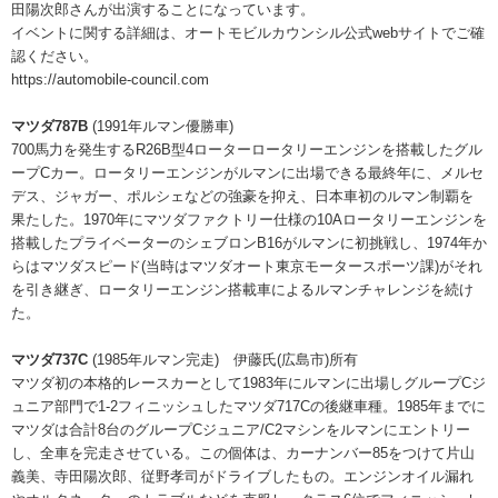
田陽次郎さんが出演することになっています。
イベントに関する詳細は、オートモビルカウンシル公式webサイトでご確
認ください。
https://automobile-council.com
マツダ787B
(1991年ルマン優勝車)
700馬力を発生するR26B型4ローターロータリーエンジンを搭載したグル
ープCカー。ロータリーエンジンがルマンに出場できる最終年に、メルセ
デス、ジャガー、ポルシェなどの強豪を抑え、日本車初のルマン制覇を
果たした。1970年にマツダファクトリー仕様の10Aロータリーエンジンを
搭載したプライベーターのシェブロンB16がルマンに初挑戦し、1974年か
らはマツダスピード(当時はマツダオート東京モータースポーツ課)がそれ
を引き継ぎ、ロータリーエンジン搭載車によるルマンチャレンジを続け
た。
マツダ737C
(1985年ルマン完走) 伊藤氏(広島市)所有
マツダ初の本格的レースカーとして1983年にルマンに出場しグループCジ
ュニア部門で1-2フィニッシュしたマツダ717Cの後継車種。1985年までに
マツダは合計8台のグループCジュニア/C2マシンをルマンにエントリー
し、全車を完走させている。この個体は、カーナンバー85をつけて片山
義美、寺田陽次郎、従野孝司がドライブしたもの。エンジンオイル漏れ