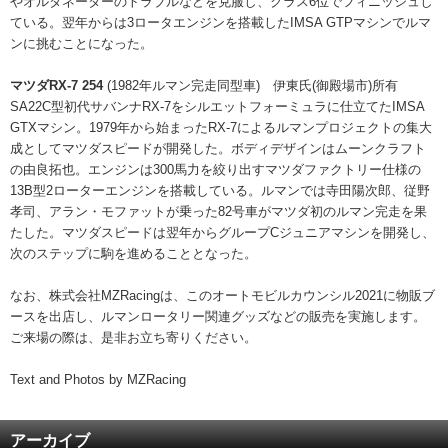
やオルタネーターのトラブルなどを克服し、クラス6位でフィニッシュし
ている。翌年からは3ロータエンジンを搭載したIMSA GTPマシンでルマ
ンに挑むことになった。
マツダRX-7 254
(1982年ルマン完走同型車) 伊東氏(御殿場市)所有
SA22C型初代サバンナRX-7をシルエットフォーミュラに仕立てたIMSA
GTXマシン。1979年から始まったRX-7によるルマンプロジェクトの集大
成としてマツダスピードが開発した。ボディデザインはムーンクラフト
の由良拓也。エンジンは300馬力を絞り出すマツダファクトリー仕様の
13B型2ローターエンジンを搭載している。ルマンでは寺田陽次郎、従野
孝司、アラン・モファットが乗った82号車がマツダ初のルマン完走を果
たした。マツダスピードは翌年からグループCジュニアマシンを開発し、
次のステップに駒を進めることとなった。
なお、株式会社MZRacingは、このオートモビルカウンシル2021に物販ブ
ースを出店し、ルマンロータリー関連グッズなどの販売を実施します。
ご来場の際は、是非お立ち寄りください。
Text and Photos by MZRacing
アーカイブ