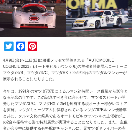
Twitter
Facebook
Pinterest
4月9日(金)〜11日(日)に幕張メッセで開催される「AUTOMOBILE
COUNCIL 2021」(オートモビルカウンシル)の主催者特別展示コーナーに
マツダ787B、マツダ737C、マツダRX-7 254の3台のマツダルマンカーが
展示されることになりました。
今年は、1991年のマツダ787Bによるルマン24時間レース優勝から30年と
なる記念の年です。この記念すべき年に合わせて、マツダスピードが開
発したマツダ737C、マツダRX-7 254を所有する現オーナー様がレストア
を実施。マツダミュージアムに保存されているマツダ787Bルマン優勝車
と共に、クルマ文化の祭典であるオートモビルカウンシルの主催者がこ
の2台を招待する形で特別展示が実現することになりました。また、主催
者が会期中に提供する有料配信チャンネルに、元マツダドライバーの寺