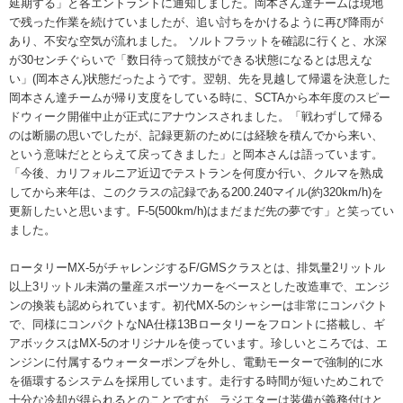
延期する」と各エントラントに通知しました。岡本さん達チームは現地
で残った作業を続けていましたが、追い討ちをかけるように再び降雨が
あり、不安な空気が流れました。 ソルトフラットを確認に行くと、水深
が30センチぐらいで「数日待って競技ができる状態になるとは思えな
い」(岡本さん)状態だったようです。翌朝、先を見越して帰還を決意した
岡本さん達チームが帰り支度をしている時に、SCTAから本年度のスピー
ドウィーク開催中止が正式にアナウンスされました。「戦わずして帰る
のは断腸の思いでしたが、記録更新のためには経験を積んでから来い、
という意味だととらえて戻ってきました」と岡本さんは語っています。
「今後、カリフォルニア近辺でテストランを何度か行い、クルマを熟成
してから来年は、このクラスの記録である200.240マイル(約320km/h)を
更新したいと思います。F-5(500km/h)はまだまだ先の夢です」と笑ってい
ました。
ロータリーMX-5がチャレンジするF/GMSクラスとは、排気量2リットル
以上3リットル未満の量産スポーツカーをベースとした改造車で、エンジ
ンの換装も認められています。初代MX-5のシャシーは非常にコンパクト
で、同様にコンパクトなNA仕様13Bロータリーをフロントに搭載し、ギ
アボックスはMX-5のオリジナルを使っています。珍しいところでは、エ
ンジンに付属するウォーターポンプを外し、電動モーターで強制的に水
を循環するシステムを採用しています。走行する時間が短いためこれで
十分な冷却が得られるとのことですが、ラジエターは装備が義務付けと