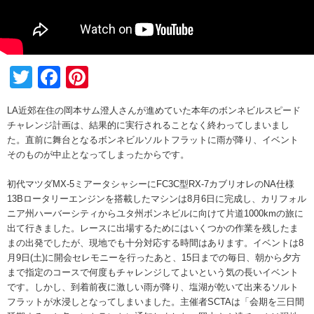
Twitter
Facebook
Pinterest
LA近郊在住の岡本サム澄人さんが進めていた本年のボンネビルスピード
チャレンジ計画は、結果的に実行されることなく終わってしまいまし
た。直前に舞台となるボンネビルソルトフラットに雨が降り、イベント
そのものが中止となってしまったからです。
初代マツダMX-5ミアータシャシーにFC3C型RX-7カブリオレのNA仕様
13Bロータリーエンジンを搭載したマシンは8月6日に完成し、カリフォル
ニア州ハーバーシティからユタ州ボンネビルに向けて片道1000kmの旅に
出て行きました。レースに出場するためにはいくつかの作業を残したま
まの出発でしたが、現地でも十分対応する時間はあります。イベントは8
月9日(土)に開会セレモニーを行ったあと、15日までの毎日、朝から夕方
まで指定のコースで何度もチャレンジしてよいという気の長いイベント
です。しかし、到着前夜に激しい雨が降り、塩湖が乾いて出来るソルト
フラットが水浸しとなってしまいました。主催者SCTAは「会期を三日間