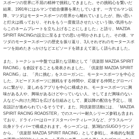
スポーツの世界に不屈の精神で挑戦してきました。その挑戦心を繋いだ
結果、1991年にはルマンで総合優勝を果たしています。一方でルマン以
降、マツダはモータースポーツの世界から離れていましたが、熱い思い
と灯火は残っており、それをもう一度復活させたいという強い気持ちか
らこのネームプレートを立ち上げることにしました」と語り、MAZDA
SPIRIT RACINGの設立に至るまでの思いが明かされました。その後、マ
ツダのモータースポーツの歴史を振り返り、3人それぞれのモータースポ
ーツを始めたきっかけなどエピソードを踏まえて楽しく語られました。
また、トークショー中盤では新たな活動として「倶楽部 MAZDA SPIRIT
RACING」を創設することも発表されました。「倶楽部 MAZDA SPIRIT
RACING」は、「共に挑む」をスローガンに、モータースポーツを中心と
した、スピードスポーツに挑戦をする仲間や、応援する仲間とグローバ
ルに繋がり、楽しめるアプリを中心に構成され、モータースポーツに興
味がある人や、興味があるけどやっていない人、そしてまだ興味のない
人などへ向けた間口を広げる仕組みとして、夏以降の配信を予定し、現
在設計が進められているそうです。また、同倶楽部活動には、「MAZDA
SPIRIT RACING ROADSTER」でのスーパー耐久シリーズ参戦も含まれ
ており、ドライバーはロードスターパーティレースなど、グラスルーツ
出身ドライバーで構成されます。今シーズンは、第3戦のSUGOラウンド
から、「倶楽部 MAZDA SPIRIT RACING」として参戦し、本格的な制度