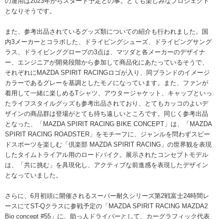
の運用は2023年からスタート予定との事。とても楽しみなプロジェクト
となりそうです。
また、参考出品されているグッズ類についての紹介も行われました。国
内3メーカーとコラボした、ドライビングシューズ、ドライビングサング
ラス、ドライビンググローブの3点は、マツダと各メーカーのデザイナ
ー、エンジニアが開発段階から参加して商品化にあたっているそうで、
それぞれにMAZDA SPIRIT RACINGロゴが入り、同ブランドのイメージ
カラーであるグレーを基調としたモノになっています。また、ファンが
着用して一緒に楽しめるTシャツ、アウタージャケット、キャップといっ
たライフスタイルグッズも参考出品されており、とてもカッコのよいデ
ザインの商品群は登場がとても待ち遠しいところです。同じく参考出品
となった、「MAZDA SPIRIT RACING BIKE CONCEPT」は、「MAZDA
SPIRIT RACING ROADSTER」をモチーフに、ジャンルを問わずスピー
ドスポーツを楽しむ「倶楽部 MAZDA SPIRIT RACING」の世界観を表現
したタイムトライアル用のロードバイク。展示されたコンセプトモデル
は、「共に挑む」を具現化し、アクティブな前進感を表現したデザイン
となっていました。
さらに、6月初頭に開催されるスーパー耐久シリーズ第2戦富士24時間レ
ースにてST-Qクラスに参戦予定の「MAZDA SPIRIT RACING MAZDA2
Bio concept #55」に、助っ人ドライバーとして、カーグラフィック代表