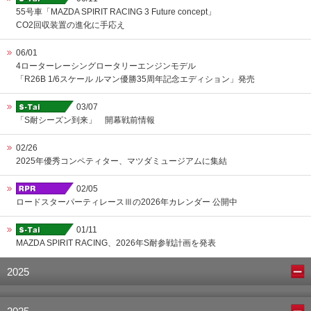
55号車「MAZDA SPIRIT RACING 3 Future concept」
CO2回収装置の進化に手応え
06/01
4ローターレーシングロータリーエンジンモデル
「R26B 1/6スケール ルマン優勝35周年記念エディション」発売
03/07
「S耐シーズン到来」 開幕戦前情報
02/26
2025年優秀コンペティター、マツダミュージアムに集結
02/05
ロードスターパーティレースⅢの2026年カレンダー 公開中
01/11
MAZDA SPIRIT RACING、2026年S耐参戦計画を発表
2025