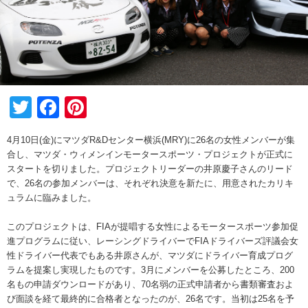
Twitter
Facebook
Pinterest
4月10日(金)にマツダR&Dセンター横浜(MRY)に26名の女性メンバーが集
合し、マツダ・ウィメンインモータースポーツ・プロジェクトが正式に
スタートを切りました。プロジェクトリーダーの井原慶子さんのリード
で、26名の参加メンバーは、それぞれ決意を新たに、用意されたカリキ
ュラムに臨みました。
このプロジェクトは、FIAが提唱する女性によるモータースポーツ参加促
進プログラムに従い、レーシングドライバーでFIAドライバーズ評議会女
性ドライバー代表でもある井原さんが、マツダにドライバー育成プログ
ラムを提案し実現したものです。3月にメンバーを公募したところ、200
名もの申請ダウンロードがあり、70名弱の正式申請者から書類審査およ
び面談を経て最終的に合格者となったのが、26名です。当初は25名を予