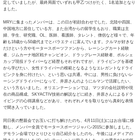
定していましたが、最終局面でいずれも甲乙つけがたく、1名追加となり
ました。
MRYに集まったメンバーは、この日が初顔合わせでした。北陸や四国、
中国地方に居住している方、また台湾からの留学生もおり、職業は主
婦、学生、研究職、OL、医師、看護師、タレント、僧侶など様々で、年
齢も18歳から50歳代までとバラエティに富んでいます。クルマが好きな
だけという方やモータースポーツファンから、レーシングカート経験
者、ジムカーナ地区戦チャンピオン、ドラッグレース経験者、ポルシェ
カップ現役ドライバーなど経歴もそれぞれですが、ドライビングを基礎
から学びたい、女性ドライバーの模範となるようなエレガントなドライ
ビンクを身に付けたい、という思いは共通。中には、男性に負けないレ
ーシングドライバーになって、井原さんのようにルマンで活躍したい、
という方もいました。オリエンテーションでは、マツダの会社説明や現
在の商品構成、SKYACTIV技術の解説などに続き、井原さんによるドラ
イビングの心得講座などがあり、それぞれメモを取りながら真剣な表情
で聞き入っていました。
同日夜の懇親会でお互いに打ち解けたのち、4月11日(土)にはお台場に移
動し、メンバー全員でモータースポーツジャパン2015に参加しました。
デモラン会場でひとりひとり自己紹介をしたのち、午後にはメディアの