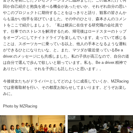
皆さんを前にしたプレゼンテーションに臨みました。この週末だけで何
回か自己紹介と抱負を述べる機会があったせいか、それぞれ自分の思い
やこのプロジェクトに期待することをはっきりと語り、観客の皆さんか
らも温かい拍手を浴びていました。その中のひとり、森本さんのコメン
トをここで紹介しましょう。「私は横浜に在住する研究職の会社員で
す。仕事でのストレスを解消するため、帰宅後はロードスターのトップ
をオープンにしてナイトドライブを楽しんでいます。走っていて感じる
ことは、スポーツカーに乗っている以上、他人の手本となるような運転
ができるひとになりたいな、と。また、マツダが最近使っているBe a
driver.のメッセージにも共感しました。私の子供が高三なので、自分の道
は自分で選んで歩んで欲しいと願っています。私も、Be a driver.精神で
ありたいですし、それを子供にも託したいと思います」。
今後彼女たちがドライバーとしてどのように成長していくか、MZRacing
では密着取材を行い、その都度お知らせしてまいります。どうぞお楽し
みに。
Photo by MZRacing