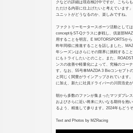
クなどの詳細は現在検討中ですが、こちらも
ただける内容に仕上げたいと考えています」
ユニットがどうなるのか、楽しみですね。
ファクトリーモータースポーツ活動としては、引き続
conceptをST-Qクラスに参戦し、倶楽部MA
用することを明言。E MOTORSPORT
昨年同様に推進することを話しました。MAZDA3 
年シーズンはさらにその限界に挑戦すること
にもトライしたいとのこと。また、ROADST
ンスの改善や軽量化によって、究極のコーナ
す。なお、55号車MAZDA 3 Bioコン
と同じく関豊がラインアップされています。12号
に加え、新たに社員ドライバーの川田浩史が
朝から多数のファンが集まったマツダプレス
およびさらに近い将来に大いなる期待を抱い
るよう、精進して参ります。2024年もどう
Text and Photos by MZRacing