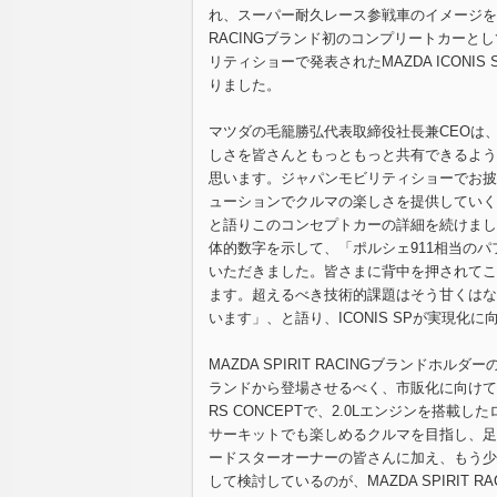
れ、スーパー耐久レース参戦車のイメージを表現
RACINGブランド初のコンプリートカー
リティショーで発表されたMAZDA ICON
りました。
マツダの毛籠勝弘代表取締役社長兼CEOは
しさを皆さんともっともっと共有できるよう
思います。ジャパンモビリティショーでお披露目
ューションでクルマの楽しさを提供していく
と語りこのコンセプトカーの詳細を続けました
体的数字を示して、「ポルシェ911相当の
いただきました。皆さまに背中を押されてこ
ます。超えるべき技術的課題はそう甘くはな
います」、と語り、ICONIS SPが実現化
MAZDA SPIRIT RACINGブランドホル
ランドから登場させるべく、市販化に向けて開発
RS CONCEPTで、2.0Lエンジンを搭
サーキットでも楽しめるクルマを目指し、足
ードスターオーナーの皆さんに加え、もう少
して検討しているのが、MAZDA SPIRIT 