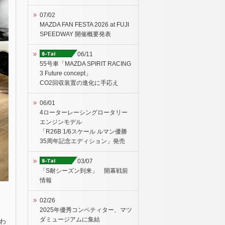
07/02
MAZDA FAN FESTA 2026 at FUJI
SPEEDWAY 開催概要発表
06/11
55号車「MAZDA SPIRIT RACING
3 Future concept」
CO2回収装置の進化に手応え
06/01
4ローターレーシングロータリー
エンジンモデル
「R26B 1/6スケール ルマン優勝
35周年記念エディション」発売
03/07
「S耐シーズン到来」 開幕戦前
情報
02/26
2025年優秀コンペティター、マツ
ダミュージアムに集結
わ