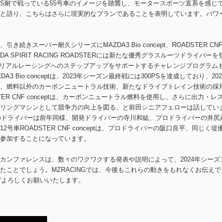
S耐で戦っている55号車のイメージを踏襲し、モータースポーツ直系を感じ
と語り、こちらはさらに現実的なプランであることを表明しています。パワ
きスーパー耐久シリーズにMAZDA3 Bio concept、ROADSTER CN
ZDA SPIRIT RACING ROADSTERには新たな優秀グラスルーツドライバーを
Sからリアルレーシングへのステップアップをサポートするチャレンジプログラム
Bio conceptは、2023年シーズン最終戦には300PSを達成しており、202
、燃料以外のカーボンニュートラル技術、新たなドライブトレイン技術の採
ER CNF conceptは、カーボンニュートラル燃料を使用し、さらに出力・レ
リングマシンとして競争力の向上を図る、と前田シニアフェローは話してい
セプトのドライバーは前年同様、開発ドライバーの寺川和紘、プロドライバーの井尻
車ROADSTER CNF conceptは、プロドライバーの阪口良平、同じく堤
参加することになっています。
カンファレンスは、数々のワクワクする発表や説明によって、2024年シーズ
たことでしょう。MZRACINGでは、今後もこれらの動きをもれなくお伝えで
ぞよろしくお願いいたします。