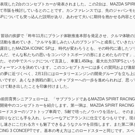
した2台のコンセプトカーが発表されました。この2台は、MAZDA SPIRI
として市販を検討しているとのことです。カンファレンスでは、先のジャパンモ
IS SPについても突っ込んだ説明があり、あわせて大いに期待を抱かせる内容と
、冒頭の挨拶で「昨年11月にブランド体験推進本部を発足させ、クルマ体験の
活動を進めていき、”クルマを楽しみたい人のブランド”へと成長していきた
したMAZDA ICONIC SPは、時代が変わろうとも、その時代に適したソ
んだ、そんな私たちの思いをコンパクトスポーツの形にまとめたものです」
。その中でスペックについて言及し、車重1,450kg、最大出力370PSとい
パフォーマンスを決めています。このコンセプトカーには多くの賛同および激
の夢に近づくべく、2月1日にはロータリーエンジンの開発グループを立ち上
いですが、あくなき挑戦の新しいチャプターへの一歩を進められれば、思っ
に向けて動き出したことを印象付けました。
ダーの前田育男シニアフェローは、「サブブランドであるMAZDA SPIRIT RACIN
中のコンセプトカーを紹介します。第一弾は、MAZDA SPIRIT RACING
載したロードスターのソフトトップ車両で、S耐で培ったノウハウを活かし、そのま
回りなどにも手を入れ、レーシーなアピアランスに仕立てるつもりです。現
し速さにこだわる方々も魅了できるようなクルマを目指します。また第二弾
RACING 3 CONCEPTです。基本の考え方はこのロードスターと同じです。スペ