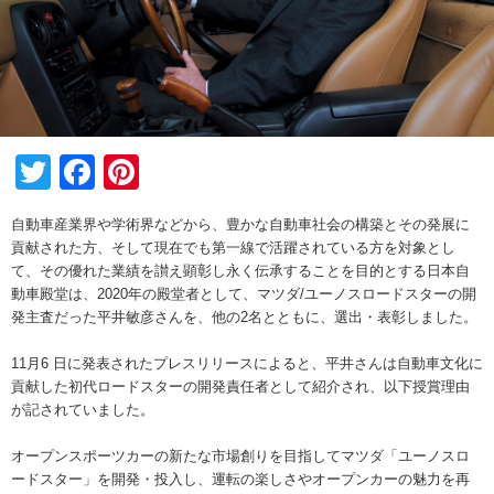
Twitter
Facebook
Pinterest
自動車産業界や学術界などから、豊かな自動車社会の構築とその発展に
貢献された方、そして現在でも第一線で活躍されている方を対象とし
て、その優れた業績を讃え顕彰し永く伝承することを目的とする日本自
動車殿堂は、2020年の殿堂者として、マツダ/ユーノスロードスターの開
発主査だった平井敏彦さんを、他の2名とともに、選出・表彰しました。
11月6 日に発表されたプレスリリースによると、平井さんは自動車文化に
貢献した初代ロードスターの開発責任者として紹介され、以下授賞理由
が記されていました。
オープンスポーツカーの新たな市場創りを目指してマツダ「ユーノスロ
ードスター」を開発・投入し、運転の楽しさやオープンカーの魅力を再