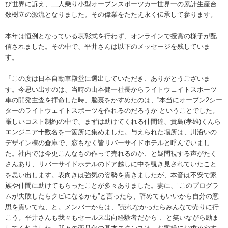
び世界に訴え、二人乗り小型オープンスポーツカー世界一の累計生産台
数樹立の源流となりました。その偉業をたたえ永く伝承して参ります。
本年は恒例となっている表彰式を行わず、オンラインで授賞の様子が配
信されました。その中で、平井さんは以下のメッセージを残していま
す。
「この度は日本自動車殿堂に選出していただき、ありがとうございま
す。今思い出すのは、当時の山本健一社長からライトウェイトスポーツ
車の開発主査を拝命した時、脳裏をかすめたのは、”本当にオープン2シー
ターのライトウェイトスポーツを作れるのだろうか”ということでした。
厳しいコスト制約の中で、まずは助けてくれる仲間達、貴島(孝雄)くんら
エンジニア十数名を一箇所に集めました。与えられた場所は、川沿いの
デザイン棟の倉庫で、窓もなく皆リバーサイドホテルと呼んでいまし
た。社内では今更こんなもの作って売れるのか、と疑問視する声がたく
さんあり、リバーサイドホテルのドア越しに中を覗き見されていたこと
を思い出します。表向きは強気の姿勢を貫きましたが、本音は不安で家
族や仲間に助けてもらったことが多々ありました。妻に、”このプログラ
ムが失敗したらクビになるかも”と言ったら、辞めてもいいから自分の意
思を貫いてね、と。メンバーからは、”売れなかったらみんなで売りに行
こう。平井さんも我々もセールス出向経験者だから”、と笑いながら励ま