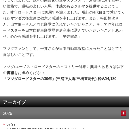
してくれました。我々の商品化の基本スタンスは、お客様にお求めやす
い価格で、運転の楽しい人馬一体感のあるクルマを提供することでし
た。昨年ロードスターは30周年を迎えました。現行の4代目まで繋いでく
れたマツダの後輩達に敬意と感謝を申し上げます。また、松田恒次さ
ん、山本健一さんと同じ殿堂に入れていただいたこと、そして昨年はロ
ードスターを日本自動車殿堂歴史遺産車に選んでいただいたこととあわ
せ、心から感謝を申し上げます。 平井敏彦」
マツダファンとして、平井さんが日本自動車殿堂に入ったことはとても
喜ばしいことです。
マツダ/ユーノス・ロードスターのヒストリー詳細に興味のある方は以下
の
書籍
をお求めください。
「マツダロードスターの30年」(三浦正人著/三樹書房刊) 税込¥4,180
アーカイブ
2026
07/29