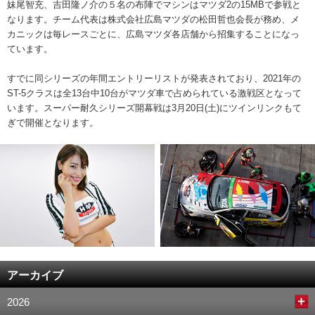
妹尾智充、吉田隆ノ介の５名の布陣でマシンはマツダ2の15MBで参戦と
なります。チーム代表は株式会社広島マツダの松田哲也会長が務め、メ
カニックは毎レースごとに、広島マツダ各店舗から招集することになっ
ています。
すでに同シリーズの年間エントリーリストが発表されており、2021年の
ST-5クラスは全13台中10台がマツダ車で占められている激戦区となって
います。スーパー耐久シリーズ開幕戦は3月20日(土)にツインリンクもて
ぎで開催となります。
アーカイブ
2026