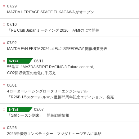
07/29
MAZDA HERITAGE SPACE FUKAGAWA がオープン
07/10
「RE Club Japanミーティング 2026」がMRYにて開催
07/02
MAZDA FAN FESTA 2026 at FUJI SPEEDWAY 開催概要発表
06/11
55号車「MAZDA SPIRIT RACING 3 Future concept」
CO2回収装置の進化に手応え
06/01
4ローターレーシングロータリーエンジンモデル
「R26B 1/6スケール ルマン優勝35周年記念エディション」発売
03/07
「S耐シーズン到来」 開幕戦前情報
02/26
2025年優秀コンペティター、マツダミュージアムに集結