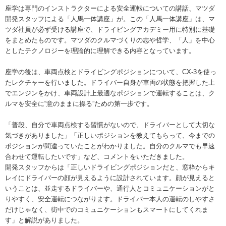
座学は専門のインストラクターによる安全運転についての講話、マツダ
開発スタッフによる「人馬一体講座」が。この「人馬一体講座」は、マ
ツダ社員が必ず受ける講座で、ドライビングアカデミー用に特別に基礎
をまとめたものです。マツダのクルマづくりの志や哲学、「人」を中心
としたテクノロジーを理論的に理解できる内容となっています。
座学の後は、車両点検とドライビングポジションについて、CX-3を使っ
たレクチャーを行いました。ドライバー自身が車両の状態を把握した上
でエンジンをかけ、車両設計上最適なポジションで運転することは、ク
ルマを安全に“意のままに操る”ための第一歩です。
「普段、自分で車両点検する習慣がないので、ドライバーとして大切な
気づきがありました」「正しいポジションを教えてもらって、今までの
ポジションが間違っていたことがわかりました。自分のクルマでも早速
合わせて運転したいです」など、コメントをいただきました。
開発スタッフからは「正しいドライビングポジションだと、窓枠からキ
レイにドライバーの顔が見えるように設計されています。顔が見えると
いうことは、並走するドライバーや、通行人とコミュニケーションがと
りやすく、安全運転につながります。ドライバー本人の運転のしやすさ
だけじゃなく、街中でのコミュニケーションもスマートにしてくれま
す」と解説がありました。