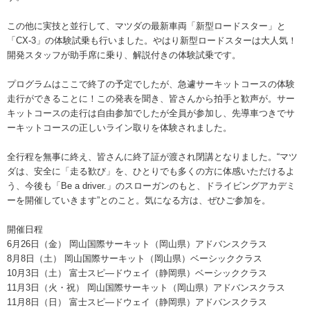
この他に実技と並行して、マツダの最新車両「新型ロードスター」と
「CX-3」の体験試乗も行いました。やはり新型ロードスターは大人気！
開発スタッフが助手席に乗り、解説付きの体験試乗です。
プログラムはここで終了の予定でしたが、急遽サーキットコースの体験
走行ができることに！この発表を聞き、皆さんから拍手と歓声が。サー
キットコースの走行は自由参加でしたが全員が参加し、先導車つきでサ
ーキットコースの正しいライン取りを体験されました。
全行程を無事に終え、皆さんに終了証が渡され閉講となりました。“マツ
ダは、安全に「走る歓び」を、ひとりでも多くの方に体感いただけるよ
う、今後も「Be a driver.」のスローガンのもと、ドライビングアカデミ
ーを開催していきます”とのこと。気になる方は、ぜひご参加を。
開催日程
6月26日（金） 岡山国際サーキット（岡山県）アドバンスクラス
8月8日（土） 岡山国際サーキット（岡山県）ベーシッククラス
10月3日（土） 富士スピ―ドウェイ（静岡県）ベーシッククラス
11月3日（火・祝） 岡山国際サーキット（岡山県）アドバンスクラス
11月8日（日） 富士スピ―ドウェイ（静岡県）アドバンスクラス