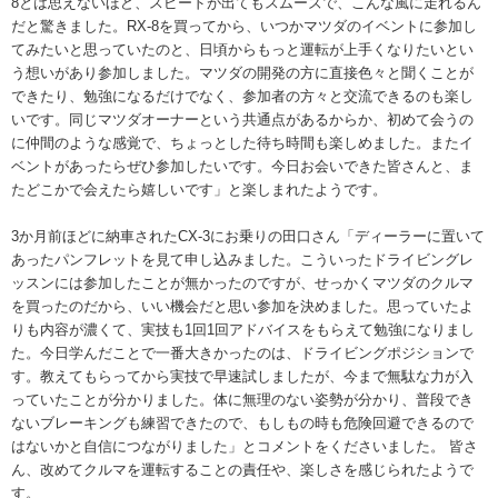
8とは思えないほど、スピードが出てもスムーズで、こんな風に走れるん
だと驚きました。RX-8を買ってから、いつかマツダのイベントに参加し
てみたいと思っていたのと、日頃からもっと運転が上手くなりたいとい
う想いがあり参加しました。マツダの開発の方に直接色々と聞くことが
できたり、勉強になるだけでなく、参加者の方々と交流できるのも楽し
いです。同じマツダオーナーという共通点があるからか、初めて会うの
に仲間のような感覚で、ちょっとした待ち時間も楽しめました。またイ
ベントがあったらぜひ参加したいです。今日お会いできた皆さんと、ま
たどこかで会えたら嬉しいです」と楽しまれたようです。
3か月前ほどに納車されたCX-3にお乗りの田口さん「ディーラーに置いて
あったパンフレットを見て申し込みました。こういったドライビングレ
ッスンには参加したことが無かったのですが、せっかくマツダのクルマ
を買ったのだから、いい機会だと思い参加を決めました。思っていたよ
りも内容が濃くて、実技も1回1回アドバイスをもらえて勉強になりまし
た。今日学んだことで一番大きかったのは、ドライビングポジションで
す。教えてもらってから実技で早速試しましたが、今まで無駄な力が入
っていたことが分かりました。体に無理のない姿勢が分かり、普段でき
ないブレーキングも練習できたので、もしもの時も危険回避できるので
はないかと自信につながりました」とコメントをくださいました。 皆さ
ん、改めてクルマを運転することの責任や、楽しさを感じられたようで
す。