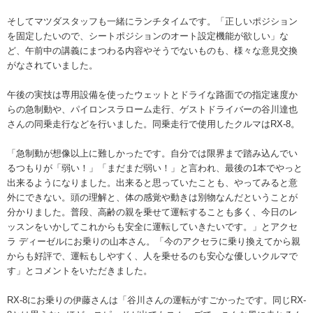
そしてマツダスタッフも一緒にランチタイムです。「正しいポジション
を固定したいので、シートポジションのオート設定機能が欲しい」な
ど、午前中の講義にまつわる内容やそうでないものも、様々な意見交換
がなされていました。
午後の実技は専用設備を使ったウェットとドライな路面での指定速度か
らの急制動や、パイロンスラローム走行、ゲストドライバーの谷川達也
さんの同乗走行などを行いました。同乗走行で使用したクルマはRX-8。
「急制動が想像以上に難しかったです。自分では限界まで踏み込んでい
るつもりが「弱い！」「まだまだ弱い！」と言われ、最後の1本でやっと
出来るようになりました。出来ると思っていたことも、やってみると意
外にできない。頭の理解と、体の感覚や動きは別物なんだということが
分かりました。普段、高齢の親を乗せて運転することも多く、今日のレ
ッスンをいかしてこれからも安全に運転していきたいです。」とアクセ
ラ ディーゼルにお乗りの山本さん。「今のアクセラに乗り換えてから親
からも好評で、運転もしやすく、人を乗せるのも安心な優しいクルマで
す」とコメントをいただきました。
RX-8にお乗りの伊藤さんは「谷川さんの運転がすごかったです。同じRX-