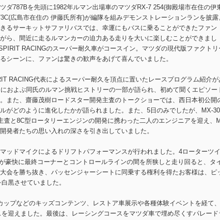
787Bを先頭に1982年ルマン出場車のマツダRX-7 254(御殿場市在住の伊
373C(広島市在住の 伊藤氏所有)が編隊を組みデモンストレーションランを披露
きるサーキットサファリバスでは、幸運にもバスに乗ることができたファン
がら、間近に走るルマンカーの迫力ある走りを大いに楽しむことができまし
SPIRIT RACINGのスーパー耐久車がコースイン。マツダの現代版ファクトリ
るシーンに、ファンは驚きの歓声をあげて喜んでいました。
IRIT RACING代表によるスーパー耐久を頂点に置いたレースプログラム紹介が
回におよぶ同氏のルマン挑戦ヒストリーの一部が語られ、初めて聞くエピソー
。また、齋藤茂樹ロードスター開発主査のトークショーでは、西日本初公開
ルがどのように進化したかが語られました。また、5日のみでしたが、MX-30
佳子主査と8C型ロータリーエンジンの開発に携わった二人のエンジニアを迎え、
開発者たちの思い入れの深さを引き出していました。
マッドマイクによるドリフトパフォーマンスが行われました。4ローターツ
-7が豪快に最終コーナーとコントロールラインの間を所狭しと走り回ると、タ
大会を勝ち抜き、パッセンジャーシートに同乗する権利を得たお客様は、ピ
を白黒させていました。
カップなどのキッズコンテンツ、レストア車展示や各種体験イベントを経て
マックスを迎えました。最後は、レーシングコースをマツダ車で埋め尽くすパレード