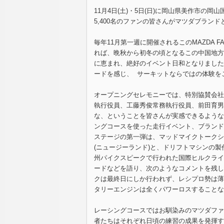
11月4日(土)・5日(日)に岡山県美作市の岡山国際
5,400名のファンの皆さんがマツダブラン
毎年11月第一週に開催されるこのMAZDA F
れば、晩秋から初冬の頃となるこの中国地方
に恵まれ、絶好のイベント日和となりました
ードを感じ、 サーキットならではの体験を
オープニングセレモニーでは、特別協賛会社
執行役員、工藤秀俊常務執行役員、前田育男
な、ということを皆さんが実感できるような
ングコースを使った走行イベント、ブランド
ステージの第一弾は、マッドマイクトークシ
(ニュージーランド)と、ドリフトマシンの
州パイクスピークで行われた国際ヒルクライ
ードなどを語り、次のようなコメントを残し
クは最終日にしか行われず、レシプロ勢は薄
タリーエンジンは全くパワーロスすることな
レーシングコースではお馴染みのマツダファ
者たちはそれぞれ日頃の練習の成果を発揮す