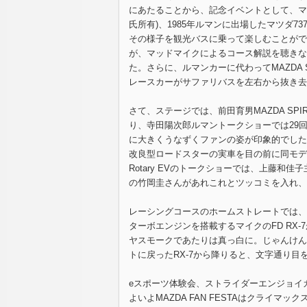
にあたることから、記念イベントとして、マツダ
氏所有)、1985年ルマンに出場したマツダ7
その様子を観光バスに乗って楽しむことがで
が、マッドマイクによるコース解説を聴きな
た。さらに、ルマンカーに代わってMAZDA 
レースカーがサファリバスを左右から抜き去
さて、ステージでは、前田育男MAZDA SP
り、寺田陽次郎ルマントークショーでは29
に大きくうなずくファンの姿が印象的でした
改良型ロードスターの実車を目の前に同モデ
Rotary EVのトークショーでは、上藤和
の竹岡圭さんがあれこれとツッコミを入れ、
レーシングコースのホームストレートでは、
ターボエンジンを搭載するマイクのFD RX
ヤスモークであたりは真っ白に。じゃんけん
トに戻ったRX-7から降りると、文字通り目
eスポーツ体験会、ストライダーエンジョイ
よいよMAZDA FAN FESTAはクライ