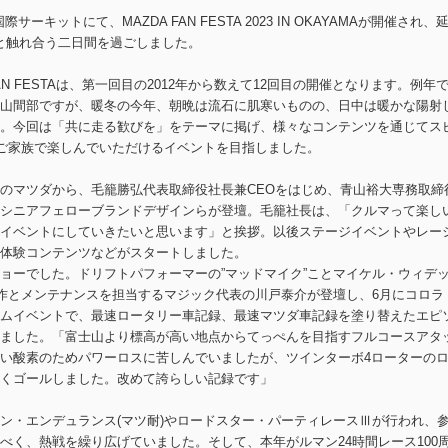
サーキットにて、MAZDA FAN FESTA 2023 IN OKAYAMAが開催され、
ドと触れ合う二日間を過ごしました。
AN FESTAは、第一回目の2012年から数えて12回目の開催となります。例年
山間部ですが、暖冬の今年、朝晩は流石に肌寒いものの、日中は暖かな陽射
。今回は「共に走る歓びを」をテーマに掲げ、様々なコンテンツを通じてス
ご家族で楽しんでいただけるイベントを目指しました。
のマツダから、毛籠勝弘代表取締役社長兼CEOをはじめ、青山裕大専務取締
シニアフェローブランドデザインらが登壇。毛籠社長は、「クルマって楽し
イベントにしていきたいと思います」と挨拶。以後ステージイベントやレー
体験コンテンツなどがスタートしました。
ョーでした。ドリフトパフォーマーの”マッドマイク”ことマイケル・ウィデ
製作とメンテナンスを担当するマジック代表の川戸泰介が登壇し、6月にコロラ
ムイベントで、最速ロータリー車記録、最速マツダ車記録を塗り替えたエピ
ました。「富士山より標高が高い地点からてっぺんを目指すフルコースアタ
い酸素のためパワーロスに苦しんでいましたが、ツインターボ4ローターの
くゴールしました。改めて誇らしい記録です」
ン・エンデュランス(マツ耐)やロードスター・パーティレースⅢが行われ、
べく、熱戦を繰り広げていました。そして、本年がルマン24時間レース100