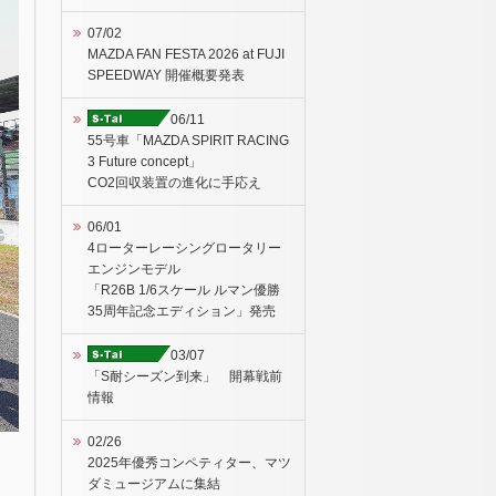
07/02
MAZDA FAN FESTA 2026 at FUJI
SPEEDWAY 開催概要発表
06/11
55号車「MAZDA SPIRIT RACING
3 Future concept」
CO2回収装置の進化に手応え
06/01
4ローターレーシングロータリー
エンジンモデル
「R26B 1/6スケール ルマン優勝
35周年記念エディション」発売
03/07
「S耐シーズン到来」 開幕戦前
情報
02/26
2025年優秀コンペティター、マツ
ダミュージアムに集結