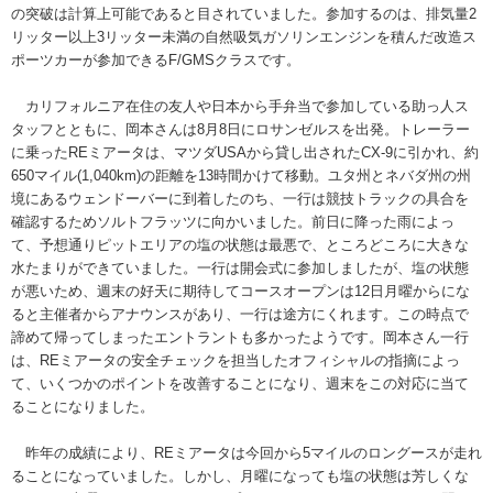
の突破は計算上可能であると目されていました。参加するのは、排気量2
リッター以上3リッター未満の自然吸気ガソリンエンジンを積んだ改造ス
ポーツカーが参加できるF/GMSクラスです。
カリフォルニア在住の友人や日本から手弁当で参加している助っ人ス
タッフとともに、岡本さんは8月8日にロサンゼルスを出発。トレーラー
に乗ったREミアータは、マツダUSAから貸し出されたCX-9に引かれ、約
650マイル(1,040km)の距離を13時間かけて移動。ユタ州とネバダ州の州
境にあるウェンドーバーに到着したのち、一行は競技トラックの具合を
確認するためソルトフラッツに向かいました。前日に降った雨によっ
て、予想通りピットエリアの塩の状態は最悪で、ところどころに大きな
水たまりができていました。一行は開会式に参加しましたが、塩の状態
が悪いため、週末の好天に期待してコースオープンは12日月曜からにな
ると主催者からアナウンスがあり、一行は途方にくれます。この時点で
諦めて帰ってしまったエントラントも多かったようです。岡本さん一行
は、REミアータの安全チェックを担当したオフィシャルの指摘によっ
て、いくつかのポイントを改善することになり、週末をこの対応に当て
ることになりました。
昨年の成績により、REミアータは今回から5マイルのロングースが走れ
ることになっていました。しかし、月曜になっても塩の状態は芳しくな