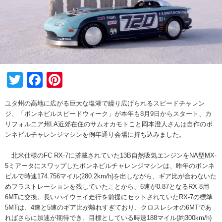
Twitter
Facebook
Pinterest
ユタ州の高地に広がる巨大な塩湖で繰り広げられるスピードチャレン
ジ、「ボンネビルスピードウィーク」が本年も8月9日からスタート、カ
リフォルニア州LA近郊在住のサムオカモトこと岡本澄人さんは自作のボ
ンネビルチャレンジマシンを例年通り会場に持ち込みました。
北米仕様のFC RX-7に搭載されていた13B自然吸気エンジンをNA型MX-
5ミアータにスワップしたボンネビルチャレンジマシンは、昨年のボンネ
ビルで時速174.756マイル(280.2km/h)を出しながら、ギア比が合わないた
めフラストレーションを残していたことから、6速が0.87となるRX-8用
6MTに交換。長いハイウェイ走行を前提にセットされていたRX-7の標準
5MTは、4速と5速のギア比が離れすぎており、クロスレシオの6MTであ
ればさらに加速が期待でき、目標としている時速188マイル(約300km/h)