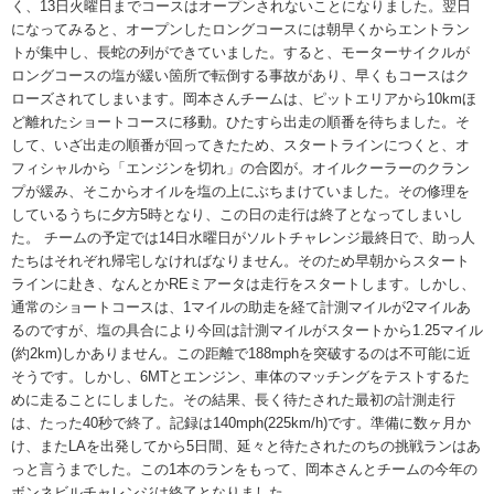
く、13日火曜日までコースはオープンされないことになりました。翌日
になってみると、オープンしたロングコースには朝早くからエントラン
トが集中し、長蛇の列ができていました。すると、モーターサイクルが
ロングコースの塩が緩い箇所で転倒する事故があり、早くもコースはク
ローズされてしまいます。岡本さんチームは、ピットエリアから10kmほ
ど離れたショートコースに移動。ひたすら出走の順番を待ちました。そ
して、いざ出走の順番が回ってきたため、スタートラインにつくと、オ
フィシャルから「エンジンを切れ」の合図が。オイルクーラーのクラン
プが緩み、そこからオイルを塩の上にぶちまけていました。その修理を
しているうちに夕方5時となり、この日の走行は終了となってしまいし
た。 チームの予定では14日水曜日がソルトチャレンジ最終日で、助っ人
たちはそれぞれ帰宅しなければなりません。そのため早朝からスタート
ラインに赴き、なんとかREミアータは走行をスタートします。しかし、
通常のショートコースは、1マイルの助走を経て計測マイルが2マイルあ
るのですが、塩の具合により今回は計測マイルがスタートから1.25マイル
(約2km)しかありません。この距離で188mphを突破するのは不可能に近
そうです。しかし、6MTとエンジン、車体のマッチングをテストするた
めに走ることにしました。その結果、長く待たされた最初の計測走行
は、たった40秒で終了。記録は140mph(225km/h)です。準備に数ヶ月か
け、またLAを出発してから5日間、延々と待たされたのちの挑戦ランはあ
っと言うまでした。この1本のランをもって、岡本さんとチームの今年の
ボンネビルチャレンジは終了となりました。