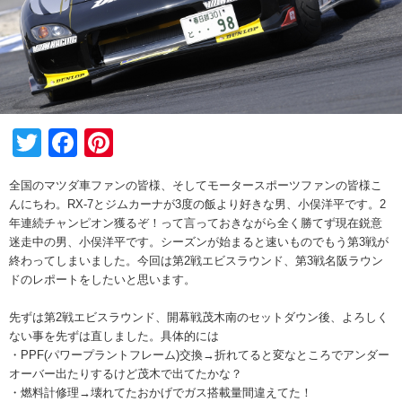
Twitter
Facebook
Pinterest
全国のマツダ車ファンの皆様、そしてモータースポーツファンの皆様こ
んにちわ。RX-7とジムカーナが3度の飯より好きな男、小俣洋平です。2
年連続チャンピオン獲るぞ！って言っておきながら全く勝てず現在鋭意
迷走中の男、小俣洋平です。シーズンが始まると速いものでもう第3戦が
終わってしまいました。今回は第2戦エビスラウンド、第3戦名阪ラウン
ドのレポートをしたいと思います。
先ずは第2戦エビスラウンド、開幕戦茂木南のセットダウン後、よろしく
ない事を先ずは直しました。具体的には
・PPF(パワープラントフレーム)交換→折れてると変なところでアンダー
オーバー出たりするけど茂木で出てたかな？
・燃料計修理→壊れてたおかげでガス搭載量間違えてた！