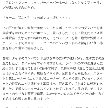
・フロントブレーキキャリパーオーバーホール→なんとなくフィーリン
グが悪いので念のため。
「うーん、我ながら中々のポンコツ振り・・・」
上の三つに追加で昨年一年使っていたレボリューションのダンパーを健
康診断を兼ねてオーバーホールして貰いました。そして迎えたエビス西
の練習会、先ず先ずの感触で終え、そのデーターを元に地元の浅間台ス
ポーツランドで車両セット、タイヤのコンパウンドの確認を行い良い感
触を持って週末に臨みました。
金曜日タイヤのコンパウンド選びを中心に4本の走行を行い先ず先ずの感
触でしたが、タイムがイマイチ伸びません。ライバルのNSX西森さんに
終日少しずつ遅れてしまい2番手で終了。気持ちを取り直して臨んだ土曜
日はタイムもイマイチ、感触もイマイチ。区間タイムを見ると、スター
トと第1コーナー（エビス西の1コーナー）で大きく遅れています。スタ
ートの位置のエビス西ピット出口は水も浮き出ていておまけに砂利もあ
る！そこで盛大にホイールスピンをさせてしまっているので、そこはス
タートのやり方を変更で修正。1コーナーのロスはドライバーの走り方で
対処する作戦で本番に挑みました。