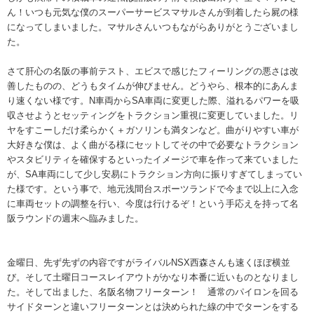
ん！いつも元気な僕のスーパーサービスマサルさんが到着したら屍の様
になってしまいました。マサルさんいつもながらありがとうございまし
た。
さて肝心の名阪の事前テスト、エビスで感じたフィーリングの悪さは改
善したものの、どうもタイムが伸びません。どうやら、根本的にあんま
り速くない様です。N車両からSA車両に変更した際、溢れるパワーを吸
収させようとセッティングをトラクション重視に変更していました。リ
ヤをすこーしだけ柔らかく＋ガソリンも満タンなど。曲がりやすい車が
大好きな僕は、よく曲がる様にセットしてその中で必要なトラクション
やスタビリティを確保するといったイメージで車を作って来ていました
が、SA車両にして少し安易にトラクション方向に振りすぎてしまってい
た様です。という事で、地元浅間台スポーツランドで今まで以上に入念
に車両セットの調整を行い、今度は行けるぞ！という手応えを持って名
阪ラウンドの週末へ臨みました。
金曜日、先ず先ずの内容ですがライバルNSX西森さんも速くほぼ横並
び。そして土曜日コースレイアウトがかなり本番に近いものとなりまし
た。そして出ました、名阪名物フリーターン！ 通常のパイロンを回る
サイドターンと違いフリーターンとは決められた線の中でターンをする