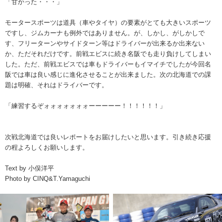
「甘かった・・・」
モータースポーツは道具（車やタイヤ）の要素がとても大きいスポーツ
ですし、ジムカーナも例外ではありません。が、しかし、がしかしで
す、フリーターンやサイドターン等はドライバーが出来るか出来ない
か、ただそれだけです。前戦エビスに続き名阪でも走り負けしてしまい
した。ただ、前戦エビスでは車もドライバーもイマイチでしたが今回名
阪では車は良い感じに進化させることが出来ました。次の北海道での課
題は明確、それはドライバーです。
「練習するぞォォォォォォォーーーーー！！！！！！」
次戦北海道では良いレポートをお届けしたいと思います。引き続き応援
の程よろしくお願いします。
Text by 小俣洋平
Photo by CINQ&T.Yamaguchi