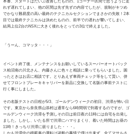
本番、スタートはだいぶ改善したものの、1コーナー区間で思うように走
れず遅れてしまい、他の区間は先ず先ずの内容でしたが、規制がキツめ
でかなり難易度の高い最終のテクニカルセクションでまさかの失敗！2本
目では最終テクニカルは決めたものの、前半での遅れが響いてしまい、
結局上位2台のNSXに大きく後れをとっての3位で終えました。
「うーん、コマッタ・・・」
イベント終了後、メンテナンスをお願いしているスーパーオートバック
ス柏沼南の川北さん、内藤さんに色々と相談に乗ってもらいました。困
ったときはお店に相談です。とりあえず車両チェック等をして貰い、併
せてフロントブレーキキャリパーを新品に交換して名阪の事前テストに
行く事にしました。
その名阪テストの日程が5/3、ゴールデンウィークの初日、渋滞が怖い日
です。東京から奈良県山添村は通常なら6時間弱で到着するのですが、ゴ
ールデンウィーク渋滞を予測しその日は前日夜の11時には自宅を出発し
ました。しかし、いたる所で渋滞にハマりまくり、着いた時間はお昼の
11時！きっちり渋滞に嵌りました・・・。
しかも渋滞中の積載車の運転は諸般の事情で僕は出来ず、全てマサルさ