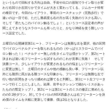
というもので回転する方向は自由、手前や出口の規制でライン取りが変
わり右回りか左回りかでタイムが大きく変わってくる、ジムカーナ特有
の種目です。今回のレイアウト、事前のコースチェック（完熟歩行）で
速いのは一目で右、ただし難易度も右の方が高く失敗のリスクも高い。
そして「君たちこのパイロン触るでしょ！」というコース設定者の声が
聞こえてきそうなスラロームも有ったりと、かなり神経を使う難しいコ
ース設定でした。
土曜日の公開練習第1ヒート、フリーターンは無難な左を選択、他の区間
でパイロンペナルティーを取られるものの（やっぱりスラロームでパイ
ロン触った！）ペナルティー無しの生タイムでは僕がトップ、第2ヒート
決まれば速い右フリーターンを試すもののこれが見事に失敗！ そして
決勝コース、少しレイアウトが変更されるものの悩ましいフリーターン
に変更は無し！ 土曜日のタイムや他の感触も良い事、フリーターン以
外にも随所に罠がある難コースな印象から、フリーターンは無難な左で
行い他の区間をきっちり纏めれば勝てると判断し、第1ヒート左フリータ
ーンで行くことにしました。結果、前半セクションで細かいミスがあっ
たものの暫定トップ！。第2ヒートは第1ヒートのミスの修正に努めたも
のの0.1秒ダウン、対してライバルのNSX西森さんは右フリーターンを決
め僕のタイムを大幅に更新して優勝、僕は2位となりました。