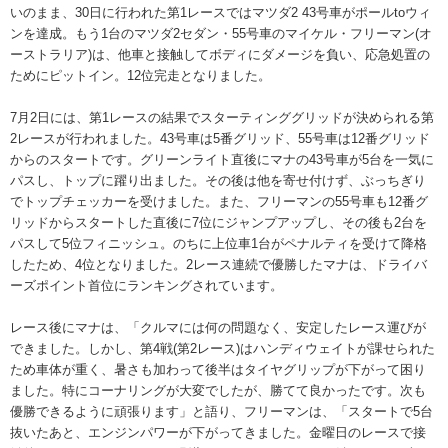
いのまま、30日に行われた第1レースではマツダ2 43号車がポールtoウィ
ンを達成。もう1台のマツダ2セダン・55号車のマイケル・フリーマン(オ
ーストラリア)は、他車と接触してボディにダメージを負い、応急処置の
ためにピットイン。12位完走となりました。
7月2日には、第1レースの結果でスターティンググリッドが決められる第
2レースが行われました。43号車は5番グリッド、55号車は12番グリッド
からのスタートです。グリーンライト直後にマナの43号車が5台を一気に
パスし、トップに躍り出ました。その後は他を寄せ付けず、ぶっちぎり
でトップチェッカーを受けました。また、フリーマンの55号車も12番グ
リッドからスタートした直後に7位にジャンプアップし、その後も2台を
パスして5位フィニッシュ。のちに上位車1台がペナルティを受けて降格
したため、4位となりました。2レース連続で優勝したマナは、ドライバ
ーズポイント首位にランキングされています。
レース後にマナは、「クルマには何の問題なく、安定したレース運びが
できました。しかし、第4戦(第2レース)はハンディウェイトが課せられた
ため車体が重く、暑さも加わって後半はタイヤグリップが下がって困り
ました。特にコーナリングが大変でしたが、勝てて良かったです。次も
優勝できるように頑張ります」と語り、フリーマンは、「スタートで5台
抜いたあと、エンジンパワーが下がってきました。金曜日のレースで接