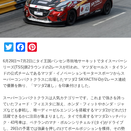
Twitter
Facebook
Pinterest
6月29日〜7月2日にタイ王国バンセン市街地サーキットでタイスーパーシ
リーズ(TSS)第2ラウンドの2レースが行われ、マツダセールス・タイラン
ドの公式チームであるマツダ・イノベーションモータースポーツからス
ーパーコンパクトクラスに出場したマツダ2 SKYACTIV-Dが2レース連続
で優勝を飾り、「マツダ2速し」を印象付けました。
スーパーコンパクトクラスは人気カテゴリーです。これまで強さを誇っ
ていたフォード・フィエスタに加え、ホンダ・フィットやホンダ・ジャ
ズなども参戦し、唯一ディーゼルエンジンを搭載するマツダ2がどれだけ
活躍できるかに注目が集まりました。タイで生産するマツダ2ハッチバッ
ク・43号車は、ベテランのマナ・ポルンシリチェルド(タイ)がドライブ
し、29日の予選では強豪を押しのけてポールポジションを獲得。その勢