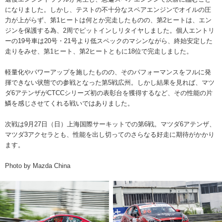
になりました。しかし、テストの不十分なスペアエンジンでオイルの圧
力が上がらず、第1ヒートは何とか完走したものの、第2ヒートは、エン
ジンを保護する為、2周でピットインしリタイヤしました。個人エントリ
ーの19号車は20号・21号より低スペックのマシンながら、終始安定した
走りをみせ、第1ヒート、第2ヒートともに18位で完走しました。
軽量化やパワーアップを施したものの、そのパフォーマンスをフルに発
揮できない状態での参戦となった第5戦広州。しかし結果を見れば、マツ
ダ6アテンザがCTCCシリーズ初の表彰台を獲得するなど、その性能の片
鱗を感じさせてくれる戦いではありました。
次戦は9月27日（日）上海国際サーキットでの第6戦。マツダ6アテンザ、
マツダ3アクセラとも、性能を出し切ってのさらなる好走に期待がかかり
ます。
Photo by Mazda China