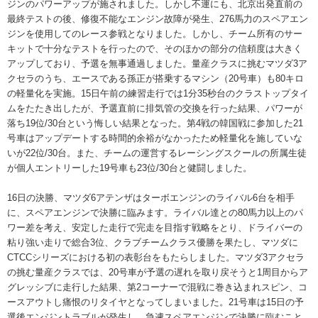
ジンのパワーアップが施されました。しかし不運にも、北京出発直前の
最終テストの後、修復不能なエンジン故障が発生、276馬力のスペアエン
ジンを使用してのレース参戦となりました。しかし、チーム所有のサー
キットで十分なテストを行ったので、そのほかの部分の信頼度は大きく
アップしており、予選を無事通過しました。量産クラスに挑むマツダ3ア
クセラのうち、エースである孫正が搭乗するマシン（20号車）も80キロ
の軽量化を実施。15日午前の練習走行では1分35秒台のクラストップタイ
ムをたたき出したが、予選直前に排気管の交換を行った結果、パワーが
落ち19位/30台という悔しい結果となった。第4戦の韓国戦に参加した21
号車はアップデートする時間的余裕がなかったため軽量化を施していな
いが22位/30台。また、チームの運営するレーシングスクールの所属生徒
が個人エントリーした19号車も23位/30台と健闘しました。
16日の決勝、マツダ6アテンザはターボエンジンのライバル6台を相手
に、スペアエンジンで決勝に臨みます。ライバル達との80馬力以上のパ
ワー差を考え、安定した走行で完走を目指す戦略をとり、ドライバーの
粘り強い走りで総合3位、クラブチームクラス優勝を果たし、マツダに
CTCCシリーズにおける初の表彰台をもたらしました。マツダ3アクセラ
の挑む量産クラスでは、20号車が予選の遅れを取り戻そうと1周目からア
グレッシブに走行した結果、第2コーナーで混戦に巻き込まれスピン、コ
ースアウトし痛恨のリタイヤとなってしまいました。21号車は15日の予
選後エンジントラブルが発生し、急遽スペアエンジンで決勝に臨むこと