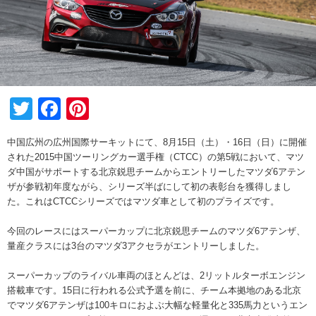
Twitter
Facebook
Pinterest
中国広州の広州国際サーキットにて、8月15日（土）・16日（日）に開催
された2015中国ツーリングカー選手権（CTCC）の第5戦において、マツ
ダ中国がサポートする北京鋭思チームからエントリーしたマツダ6アテン
ザが参戦初年度ながら、シリーズ半ばにして初の表彰台を獲得しまし
た。これはCTCCシリーズではマツダ車として初のプライズです。
今回のレースにはスーパーカップに北京鋭思チームのマツダ6アテンザ、
量産クラスには3台のマツダ3アクセラがエントリーしました。
スーパーカップのライバル車両のほとんどは、2リットルターボエンジン
搭載車です。15日に行われる公式予選を前に、チーム本拠地のある北京
でマツダ6アテンザは100キロにおよぶ大幅な軽量化と335馬力というエン