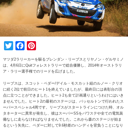
Twitter
Facebook
Pinterest
マツダ2ラリーカーを駆るブレンダン・リーブスとリヤノン・ゲルサミノ
は、4月6日にQuitフォレストラリーで総合優勝し、2014年オーストラリ
ア・ラリー選手権でのリードを広げました。
リーブスは、スコット・ペダー/デイル・モスカット組のルノー・クリオ
に続く2位で前日のヒート1を終えていましたが、最終日には表彰台の頂
点に立つことができました。ヒート2も全て計画通りというわけにはいき
ませんでした。ヒート2の最初のステージは、バッセルトンで行われたス
ーパースペシャル4周です。リーブスがスタートラインにつけた時、オル
タネーターに異常が発生し、彼はスーパーSSをパワステや全ての電気装
備なしに走らなければなりませんでした。これから森のステージが始ま
るという矢先に、ペダーに対して9.6秒差のハンディを背負うことになり