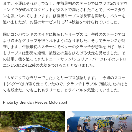
ます。不運はそれだけでなく、午前最初のステージではマツダ2のリアウ
ィンドウが破れてコクピットがダストで満たされたことで、ペースダウ
ンを強いられてしまいます。修復後リーブスは反撃を開始し、ペターを
追いましたが、お昼のサービス前に32.4秒差をつけられていました。
固いコンパウンドのタイヤに換装したリーブスは、午後のステージでは
より適正なグリップを得られるようになりました。そしてチャンスが到
来します。午後最初のステージでペターのクラッチが悲鳴を上げ、早く
もリーブスは形勢を逆転。後続との差をひろげる快走を見せました。そ
の結果、後を追ってきたトニー・サレン/ジュリア・バークレイのシトロ
エンDS3に2分12秒の大差をつけることとなりました。
「大変にタフなラリーでした」とリーブスは語ります。「今週のスコッ
ト(ペダー)は力強く走っていたので、クラッチトラブルで離脱したのはと
ても残念だ。でもこれもラリーだ」とライバルを気遣っていました。
Photo by Brendan Reeves Motorsport