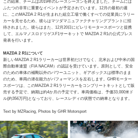
この結果、チームは2019年のレースシーズンを終えました。チームには
ふたつの非常に重要なイベントが予定されています。12月の最初の週
に、このMAZDA 2 R1が生まれた組立工場で働くすべての従業員にラリー
カーを見せるため、彼らはマツダマニュファクチャリングプラントに招
待されました。彼らはまた、12月20日にピレリモータースポーツと提携
して、エルマノスロドリゲスF1サーキットで MAZDA 2 R1の公式プレス
発表を行います。
MAZDA 2 R1について
新しいMAZDA 2 R1ラリーカーは世界初だけでなく、北米および中米の国
際自動車連盟（FIA NACAM）の認証を受けています。原則として、安全
のための車体の補剛以外のパワーユニット、ギアボックスは標準のまま
のため、車両の潜在能力がパフォーマンスを左右します。GHRモーター
スポーツは、このMAZDA 2 R1ラリーカーをコンプリートキットとして販
売する予定で、納期は約4か月の予定です。車両価格は、予価33,000米ド
ル(約356万円)となっており、レースレディの状態での納車となります。
Text by MZRacing, Photos by GHR Motorsport