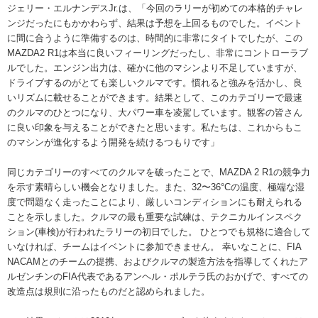
ジェリー・エルナンデスJr.は、「今回のラリーが初めての本格的チャレ
ンジだったにもかかわらず、結果は予想を上回るものでした。イベント
に間に合うように準備するのは、時間的に非常にタイトでしたが、この
MAZDA2 R1は本当に良いフィーリングだったし、非常にコントローラブ
ルでした。エンジン出力は、確かに他のマシンより不足していますが、
ドライブするのがとても楽しいクルマです。慣れると強みを活かし、良
いリズムに載せることができます。結果として、このカテゴリーで最速
のクルマのひとつになり、大パワー車を凌駕しています。観客の皆さん
に良い印象を与えることができたと思います。私たちは、これからもこ
のマシンが進化するよう開発を続けるつもりです」
同じカテゴリーのすべてのクルマを破ったことで、MAZDA 2 R1の競争力
を示す素晴らしい機会となりました。また、32〜36°Cの温度、極端な湿
度で問題なく走ったことにより、厳しいコンディションにも耐えられる
ことを示しました。クルマの最も重要な試練は、テクニカルインスペク
ション(車検)が行われたラリーの初日でした。 ひとつでも規格に適合して
いなければ、チームはイベントに参加できません。 幸いなことに、FIA
NACAMとのチームの提携、およびクルマの製造方法を指導してくれたア
ルゼンチンのFIA代表であるアンヘル・ポルテラ氏のおかげで、すべての
改造点は規則に沿ったものだと認められました。